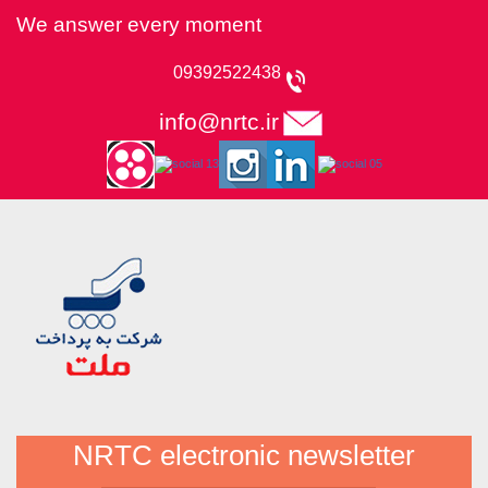
We answer every moment
09392522438
info@nrtc.ir
NRTC electronic newsletter