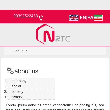
09392522438
EN
|
FA
About us
about us
company
social
employ
history
Lorem ipsum dolor sit amet, consectetuer adipiscing elit, sed
diam nonummy nibh euismod tincidunt ut laoreet dolore magna