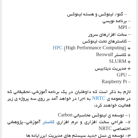
 گنو/ لینوکس و هسته لینوکس
 برنامه نویسی
– MP
 سخت افزارهای سرور
 کلاسترهای تحت لینوکس
HPC
(High Performance Computing)
 کلاستر Beowulf
+ SLUR
 مدیریت دیتابیس
– GP
– Raspberry 
ازم به ذکر است که داوطلبان در یک برنامه آموزشی-تحقیقاتی که
ر مجموعه ی
NRTC
به اجرا در خواهد آمد بر روی سه پروژه ی زیر
عالیت خواهند کرد:
وسعه ی لینوکس محاسباتی Carbon
راحی سخت افزاری و نرم افزاری
کلاستر
آموزشی-پژوهشی
ختصاصی NRTC
عه ی نسل جدید سیستم های مدیریت ابررایانه ها