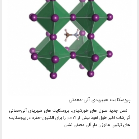
پروسکایت هیبریدی آلی-معدنی
نسل جدید سلول های خورشیدی، پروسکایت های هیبریدی آلی-معدنی
گزارشات اخیر طول نفوذ بیش از μm1 را برای الکترون-حفره در پروسکایت
های ترکیبیِ هالوژن دارِ آلی-معدنی نشان…