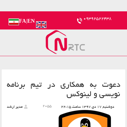
09392522438
FA
|
EN
عوت به همکاری در تیم برنامه
ویسی و لینوکس
2055
دوشنبه, 17 دی 1397 ساعت 22:15
مدیر ارشد