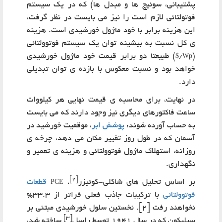
پشتیبانی، سوئیچ ها و مبدل ها) که در یک سیستم
فوتولتائی لازم است را نیز می بایست در نظر گرفت،
این هزینه برابر با خود ماژول خورشیدی است. هزینه
ی کل نسبت به بیشینه توان یک سیستم فوتوولتائی
(
) طبیعتا دو برابر قیمت خود ماژول خورشیدی
$/Wp
خواهد بود و نسبت معکوس با بازده ی توان تبدیلی
دارد.
در نهایت، برای محاسبه ی قیمت نهایی هر کیلووات
ساعت فاکتورهای دیگری نیز وجود دارند که می بایست
به حساب آورده شوند:
پوشش ابر
، موقعیت خورشید در
آسمان که در طول روز تغییر مکان می دهد، چرخه ی
روزانه، استهلاک ماژول فوتوولتائی و هزینه ی تعمیر و
نگهداری.
[2]
بر اساس تحلیل های شاکلی-کوئیزر
،
قطعات
PCE
فوتوولتائی
با ترکیبات جاذب فعلی فراتر از 33.3%
نخواهند رفت [2]. نخستین سلول خورشیدی مبتنی بر
[3]
سیلیکون که در سال 1941 توسط راسل
ساخته شد،