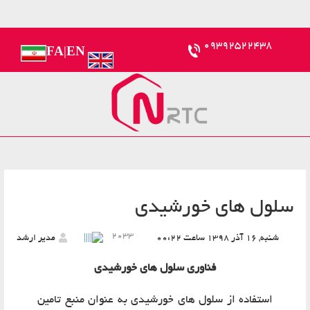
09392522438
FA
|
EN
لول های خورشیدی
2033
شنبه, 16 آذر 1398 ساعت 00:22
مدیر ارشد
فناوری سلول های خورشیدی
استفاده از سلول های خورشیدی به عنوان منبع تامین