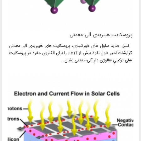
پروسکایت هیبریدی آلی-معدنی
نسل جدید سلول های خورشیدی، پروسکایت های هیبریدی آلی-معدنی
گزارشات اخیر طول نفوذ بیش از μm1 را برای الکترون-حفره در پروسکایت
های ترکیبیِ هالوژن دارِ آلی-معدنی نشان…