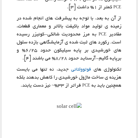
کمتر از 1% داشت [3].
PCE
از آن به بعد، با توجه به پیشرفت های انجام شده در
زمینه ی تولید مواد باکیفت بالاتر و معماری قطعات،
مقادیر
به مرز محدودیت شالکی-کوئیزر رسیده
PCE
است. رکورد های ثبت شده ی آزمایشگاهی بازده سلول
های خورشیدی بر پایه سیلیکون حدود 6/25% و
برپایه گالیم-آرسناید حدود 8/28% می باشند [4].
تکنولوژی های
فوتوولتائی
جدید، نه تنها می بایست
هزینه ی ساخت ماژول خورشیدی را کاهش بدهند بلکه
همچنین باید به
فراتر از 33%
نیز دست یابند.
~
PCE